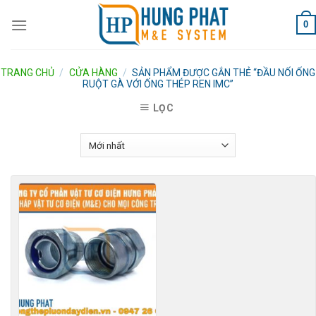
Skip
0
to
content
TRANG CHỦ
/
CỬA HÀNG
/
SẢN PHẨM ĐƯỢC GẮN THẺ “ĐẦU NỐI ỐNG
RUỘT GÀ VỚI ỐNG THÉP REN IMC”
LỌC