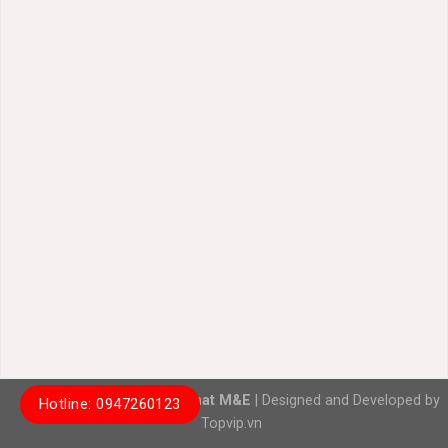
Copyright 2026 ©
Hung Phat M&E
| Designed and Developed by
Hotline: 0947260123
Topvip.vn