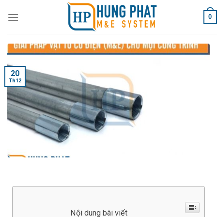
Skip
0
to
content
20
Th12
Nội dung bài viết