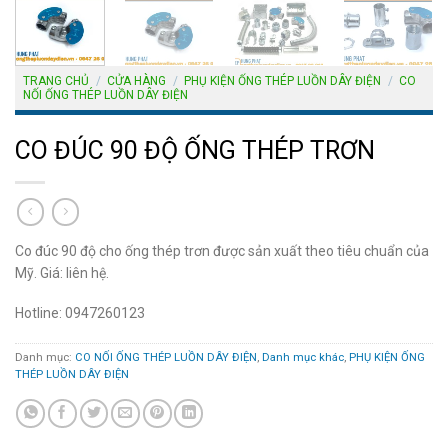
TRANG CHỦ
/
CỬA HÀNG
/
PHỤ KIỆN ỐNG THÉP LUỒN DÂY ĐIỆN
/
CO
NỐI ỐNG THÉP LUỒN DÂY ĐIỆN
CO ĐÚC 90 ĐỘ ỐNG THÉP TRƠN
Co đúc 90 độ cho ống thép trơn được sản xuất theo tiêu chuẩn của
Mỹ. Giá: liên hệ.
Hotline: 0947260123
Danh mục:
CO NỐI ỐNG THÉP LUỒN DÂY ĐIỆN
,
Danh mục khác
,
PHỤ KIỆN ỐNG
THÉP LUỒN DÂY ĐIỆN