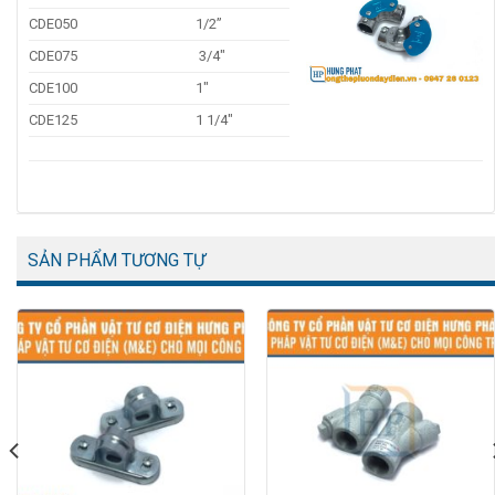
CDE050
1/2”
CDE075
3/4″
CDE100
1″
CDE125
1 1/4″
SẢN PHẨM TƯƠNG TỰ