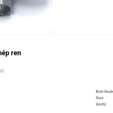
hép ren
oy)
Kích thướ
Size
(inch)