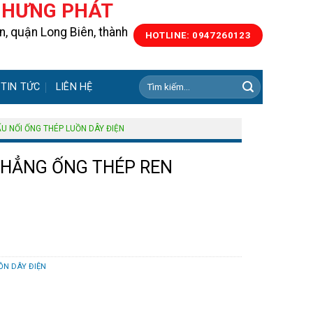
N HƯNG PHÁT
, quận Long Biên, thành
HOTLINE: 0947260123
Tìm
TIN TỨC
LIÊN HỆ
kiếm:
U NỐI ỐNG THÉP LUỒN DÂY ĐIỆN
THẲNG ỐNG THÉP REN
ỒN DÂY ĐIỆN