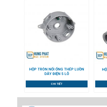
HỘP TRÒN NỐI ỐNG THÉP LUỒN
THÉP REN
HỘ
DÂY ĐIỆN 5 LỖ
CHI TIẾT