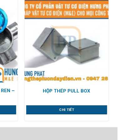
 REN –
HỘP THÉP PULL BOX
CHI TIẾT