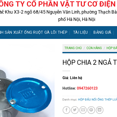
ÔNG TY CỔ PHẦN VẬT TƯ CƠ ĐIỆ
hỉ:
Khu X3-2 ngõ 68/45 Nguyễn Văn Linh, phường Thạch Bàn
phố Hà Nội, Hà Nội
NH SẢN XUẤT ỐNG RUỘT GÀ LÕI THÉP
TÀI LIỆU
BẢNG GIÁ
TRANG CHỦ
/
CỬA HÀNG
/
HỘP ĐẤ
HỘP CHIA 2 NGẢ 
Giá: Liên hệ
Hotline:
0947260123
Danh mục:
HỘP ĐẤU NỐI ỐNG THÉP LU