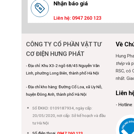
Nhận báo giá
Liên hệ: 0947 260 123
CÔNG TY CỔ PHẦN VẬT TƯ
Về Chú
CƠ ĐIỆN HƯNG PHÁT
Hung Pha
thép
và p
- Địa chỉ: Khu X3-2 ngõ 68/45 Nguyễn Văn
RSC, có C
Linh, phường Long Biên, thành phố Hà Nội
nhất. Gia
- Địa chỉ kho hàng: Đường Cổ Loa, xã Uy Nỗ,
Liên h
huyện Đông Anh, thành phố Hà Nội
- Hotline
Số ĐKKD: 0109187934, ngày cấp:
20/05/2020, nơi cấp: Sở kế hoạch và đầu
tư Hà Nội
Số điện thoại
:
0947 260 123