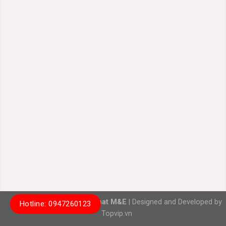
Copyright 2026 ©
Hung Phat M&E
| Designed and Developed by
Hotline: 0947260123
Topvip.vn