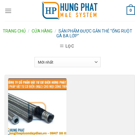
Skip
0
to
content
TRANG CHỦ
/
CỬA HÀNG
/
SẢN PHẨM ĐƯỢC GẮN THẺ “ỐNG RUỘT
GÀ BA LỚP”
LỌC