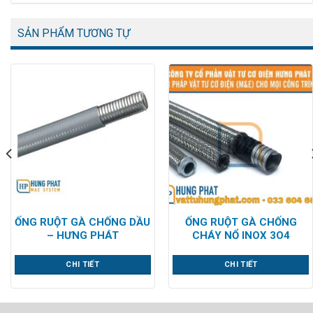
SẢN PHẨM TƯƠNG TỰ
ỐNG RUỘT GÀ CHỐNG DẦU
ỐNG RUỘT GÀ CHỐNG
– HƯNG PHÁT
CHÁY NỔ INOX 3O4
CHI TIẾT
CHI TIẾT