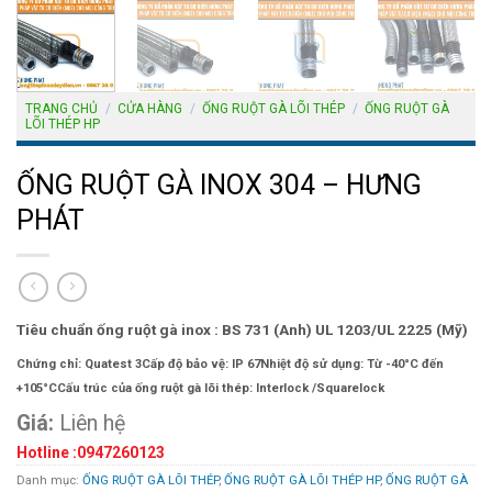
TRANG CHỦ
/
CỬA HÀNG
/
ỐNG RUỘT GÀ LÕI THÉP
/
ỐNG RUỘT GÀ
LÕI THÉP HP
ỐNG RUỘT GÀ INOX 304 – HƯNG
PHÁT
Tiêu chuẩn ống ruột gà inox :
BS 731 (Anh) UL 1203/UL 2225 (Mỹ)
Chứng chỉ:
Quatest 3
Cấp độ bảo vệ: IP 67
Nhiệt độ sử dụng: Từ -40°C đến
+105°C
Cấu trúc của ống ruột gà lõi thép: Interlock /Squarelock
Giá:
Liên hệ
Hotline :0947260123
Danh mục:
ỐNG RUỘT GÀ LÕI THÉP
,
ỐNG RUỘT GÀ LÕI THÉP HP
,
ỐNG RUỘT GÀ