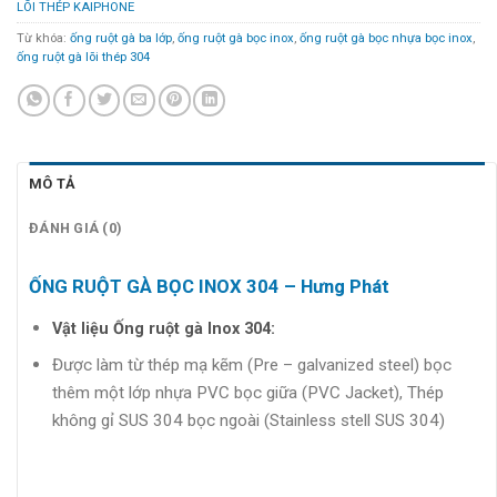
LÕI THÉP KAIPHONE
Từ khóa:
ống ruột gà ba lớp
,
ống ruột gà bọc inox
,
ống ruột gà bọc nhựa bọc inox
,
ống ruột gà lõi thép 304
MÔ TẢ
ĐÁNH GIÁ (0)
ỐNG RUỘT GÀ BỌC INOX 304 – Hưng Phát
Vật liệu
Ống ruột gà Inox 304
:
Được làm từ thép mạ kẽm (Pre – galvanized steel) bọc
thêm một lớp nhựa PVC bọc giữa (PVC Jacket), Thép
không gỉ SUS 304 bọc ngoài (Stainless stell SUS 304)