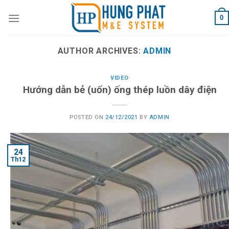
Skip
0
to
content
AUTHOR ARCHIVES:
ADMIN
VIDEO
Hướng dẫn bẻ (uốn) ống thép luồn dây điện
POSTED ON
24/12/2021
BY
ADMIN
24
Th12