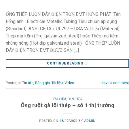
ỐNG THÉP LUỒN DÂY ĐIỆN TRƠN EMT HƯNG PHÁT Tên
tiếng anh : Electrical Metallic Tubing Tiêu chuẩn áp dụng
(Standard): ANSI C80.3 / UL797 – USA Vật liệu (Material):
Thép mạ kẽm (Pre-galvanized steel) hoặc Thép mạ kẽm
nhúng nóng (Hot dip galvanized steel) ỐNG THÉP LUỒN
DÂY ĐIỆN TRƠN EMT ĐƯỢC SẢN […]
CONTINUE READING
→
Posted in
Tin tức
,
Bảng giá
,
Tài liệu
,
Video
Leave a comment
TÀI LIỆU
,
TIN TỨC
Ống ruột gà lõi thép – số 1 thị trường
POSTED ON
18/12/2021
BY
ADMIN