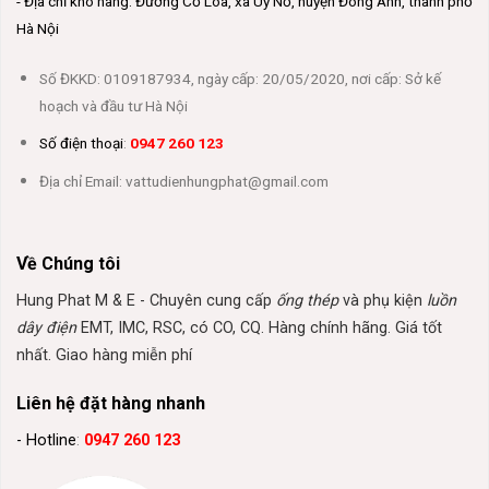
- Địa chỉ kho hàng: Đường Cổ Loa, xã Uy Nỗ, huyện Đông Anh, thành phố
Hà Nội
Số ĐKKD: 0109187934, ngày cấp: 20/05/2020, nơi cấp: Sở kế
hoạch và đầu tư Hà Nội
Số điện thoại
:
0947 260 123
Địa chỉ Email: vattudienhungphat@gmail.com
Về Chúng tôi
Hung Phat M & E - Chuyên cung cấp
ống thép
và phụ kiện
luồn
dây điện
EMT, IMC, RSC, có CO, CQ. Hàng chính hãng. Giá tốt
nhất. Giao hàng miễn phí
Liên hệ đặt hàng nhanh
- Hotline
:
0947 260 123