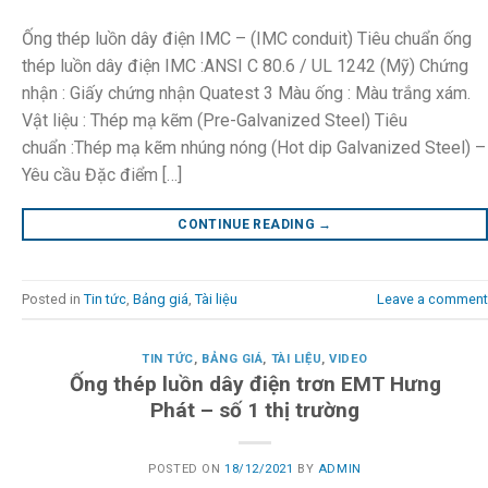
Ống thép luồn dây điện IMC – (IMC conduit) Tiêu chuẩn ống
thép luồn dây điện IMC :ANSI C 80.6 / UL 1242 (Mỹ) Chứng
nhận : Giấy chứng nhận Quatest 3 Màu ống : Màu trắng xám.
Vật liệu : Thép mạ kẽm (Pre-Galvanized Steel) Tiêu
chuẩn :Thép mạ kẽm nhúng nóng (Hot dip Galvanized Steel) –
Yêu cầu Đặc điểm […]
CONTINUE READING
→
Posted in
Tin tức
,
Bảng giá
,
Tài liệu
Leave a comment
TIN TỨC
,
BẢNG GIÁ
,
TÀI LIỆU
,
VIDEO
Ống thép luồn dây điện trơn EMT Hưng
Phát – số 1 thị trường
POSTED ON
18/12/2021
BY
ADMIN