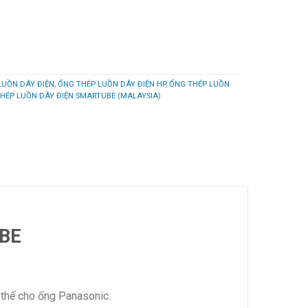
LUỒN DÂY ĐIỆN
,
ỐNG THÉP LUỒN DÂY ĐIỆN HP
,
ỐNG THÉP LUỒN
HÉP LUỒN DÂY ĐIỆN SMARTUBE (MALAYSIA)
UBE
thế cho ống Panasonic.