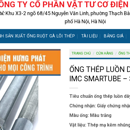
ÔNG TY CỔ PHẦN VẬT TƯ CƠ ĐIỆ
hỉ:
Khu X3-2 ngõ 68/45 Nguyễn Văn Linh, phường Thạch Bàn
phố Hà Nội, Hà Nội
NH SẢN XUẤT ỐNG RUỘT GÀ LÕI THÉP
TÀI LIỆU
BẢNG GIÁ
TRANG CHỦ
/
CỬA HÀNG
/
ỐNG TH
ỐNG THÉP LUỒN D
IMC SMARTUBE – 
Tiêu chuẩn ống thép luồn dây
Chứng nhận
: Giấy chứng nh
Màu ống:
Màu trắng
Vật liệu:
Thép mạ kẽm nhúng n