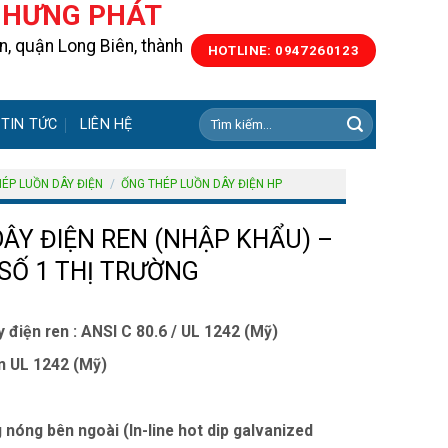
N HƯNG PHÁT
, quận Long Biên, thành
HOTLINE: 0947260123
Tìm
TIN TỨC
LIÊN HỆ
kiếm:
ÉP LUỒN DÂY ĐIỆN
/
ỐNG THÉP LUỒN DÂY ĐIỆN HP
ÂY ĐIỆN REN (NHẬP KHẨU) –
SỐ 1 THỊ TRƯỜNG
 điện ren :
ANSI C 80.6 / UL 1242 (Mỹ)
ận UL 1242 (Mỹ)
óng bên ngoài (In-line hot dip galvanized