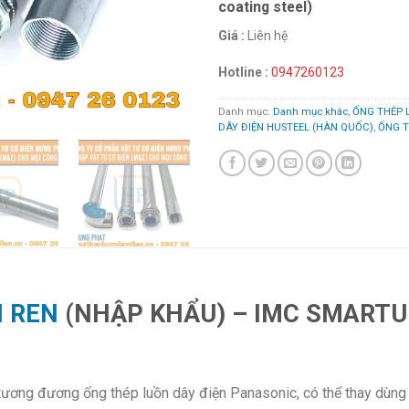
coating steel)
Giá :
Liên hệ
Hotline :
0947260123
Danh mục:
Danh mục khác
,
ỐNG THÉP 
DÂY ĐIỆN HUSTEEL (HÀN QUỐC)
,
ỐNG T
N REN
(NHẬP KHẨU)
– IMC SMART
ương đương ống thép luồn dây điện Panasonic, có thể thay dùng 